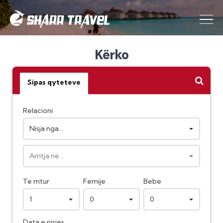
Kërko
Sipas qyteteve
Relacioni
Nisja nga...
Arritja në...
Te rritur
Femije
Bebe
1
0
0
Data e nisjes