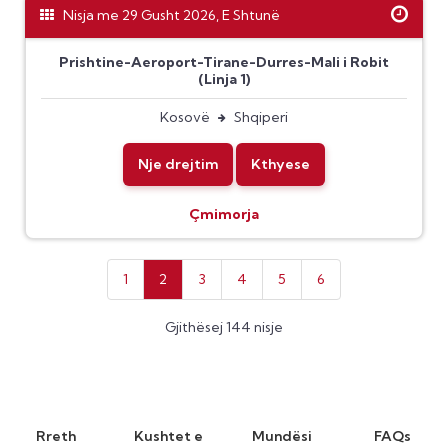
Nisja me 29 Gusht 2026, E Shtunë
Prishtine-Aeroport-Tirane-Durres-Mali i Robit
(Linja 1)
Kosovë
Shqiperi
Nje drejtim
Kthyese
Çmimorja
1
2
3
4
5
6
Gjithësej 144 nisje
Rreth
Kushtet e
Mundësi
FAQs