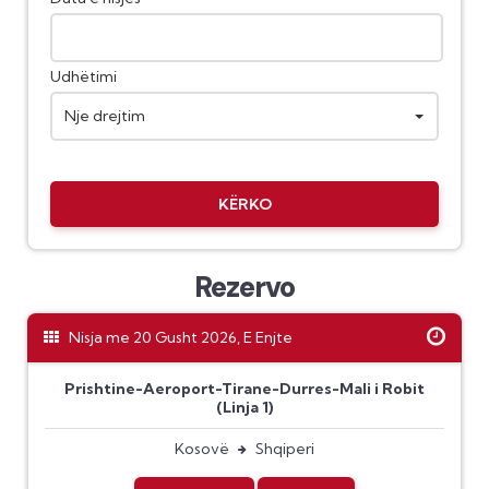
Udhëtimi
Nje drejtim
KËRKO
Rezervo
Nisja me 20 Gusht 2026, E Enjte
Prishtine-Aeroport-Tirane-Durres-Mali i Robit
(Linja 1)
Kosovë
Shqiperi