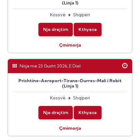
(Linja 1)
Kosovë
Shqiperi
Nje drejtim
Kthyese
Çmimorja
Nisja me 23 Gusht 2026, E Diel
Prishtine-Aeroport-Tirane-Durres-Mali i Robit
(Linja 1)
Kosovë
Shqiperi
Nje drejtim
Kthyese
Çmimorja