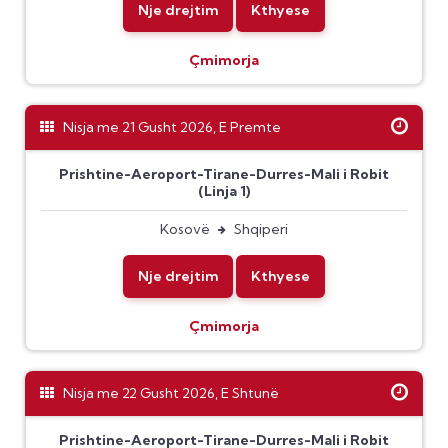
Nje drejtim
Kthyese
Çmimorja
Nisja me 21 Gusht 2026, E Premte
Prishtine-Aeroport-Tirane-Durres-Mali i Robit
(Linja 1)
Kosovë
Shqiperi
Nje drejtim
Kthyese
Çmimorja
Nisja me 22 Gusht 2026, E Shtunë
Prishtine-Aeroport-Tirane-Durres-Mali i Robit