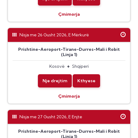
Çmimorja
Nisja me 26 Gusht 2026, E Mërkurë
Prishtine-Aeroport-Tirane-Durres-Mali i Robit
(Linja 1)
Kosovë
Shqiperi
Nje drejtim
Kthyese
Çmimorja
Nisja me 27 Gusht 2026, E Enjte
Prishtine-Aeroport-Tirane-Durres-Mali i Robit
(Linja 1)