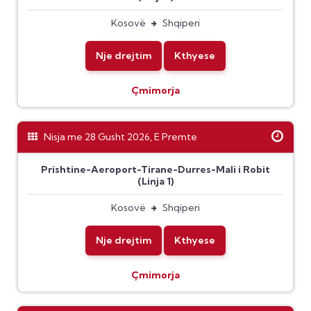
Kosovë
Shqiperi
Nje drejtim
Kthyese
Çmimorja
Nisja me 28 Gusht 2026, E Premte
Prishtine-Aeroport-Tirane-Durres-Mali i Robit
(Linja 1)
Kosovë
Shqiperi
Nje drejtim
Kthyese
Çmimorja