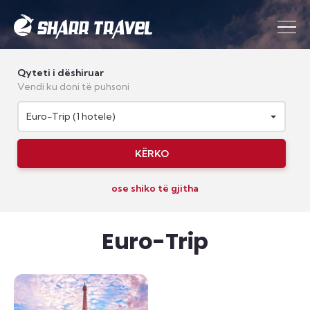
Qyteti i dëshiruar
Vendi ku doni të puhsoni
Euro-Trip (1 hotele)
KËRKO
ose shiko të gjitha
Euro-Trip