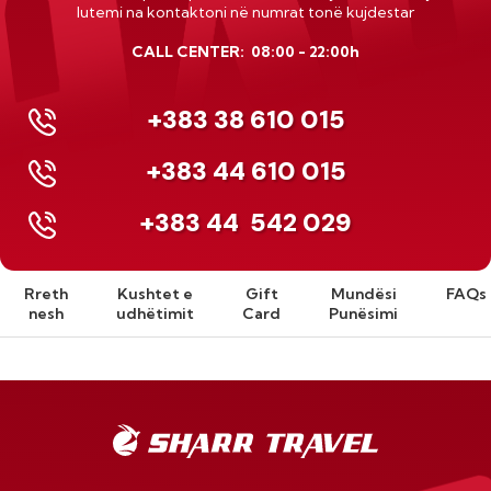
lutemi na kontaktoni në numrat tonë kujdestar
CALL CENTER: 08:00 - 22:00h
+383 38 610 015
+383 44 610 015
+383 44
542 029
Rreth
Kushtet e
Gift
Mundësi
FAQs
nesh
udhëtimit
Card
Punësimi