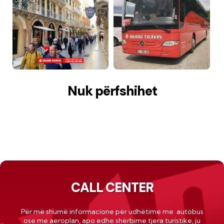
Nuk përfshihet
CALL CENTER
Për më shumë informacione për udhëtime me autobus
ose me
aeroplan
, apo edhe shërbime tjera turistike, ju