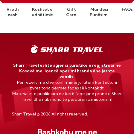
Rreth
Kushtet e
Gift
Mundësi
FAQs
nesh
udhëtimit
Card
Punësimi
Sharr Travel është agjenci turistike e regjistruar në
Kosovë me liçencë operimi brenda dhe jashtë
vendit.
Për rezervime dhe konfirmime ju lutem kontaktoni
zyret tona përmes faqes së kontaktit.
Materialet e publikuara në këtë faqe janë pronë e Sharr
Travel dhe nuk mund të përdoren pa autorizim.
Sharr Travel
©
2026 All rights reserved.
Bashkohu me ne