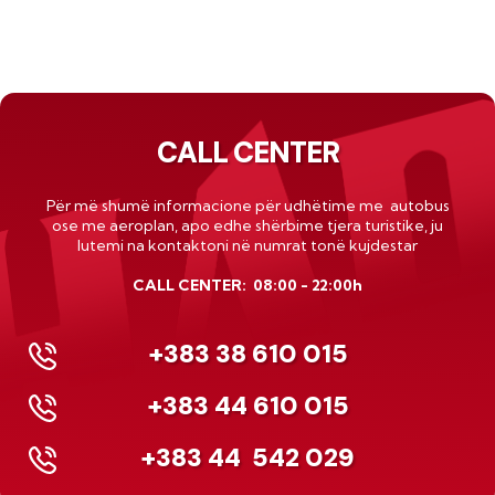
CALL CENTER
Për më shumë informacione për udhëtime me autobus
ose me
aeroplan
, apo edhe shërbime tjera turistike, ju
lutemi na kontaktoni në numrat tonë kujdestar
CALL CENTER: 08:00 - 22:00h
+383 38 610 015
+383 44 610 015
+383 44
542 029