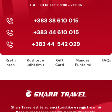
CALL CENTER: 08:00 - 22:00h
+383 38 610 015
+383 44 610 015
+383 44
542 029
Rreth
Kushtet e
Gift
Mundësi
FAQs
nesh
udhëtimit
Card
Punësimi
Sharr Travel është agjenci turistike e regjistruar në
Kosovë me liçencë operimi brenda dhe jashtë