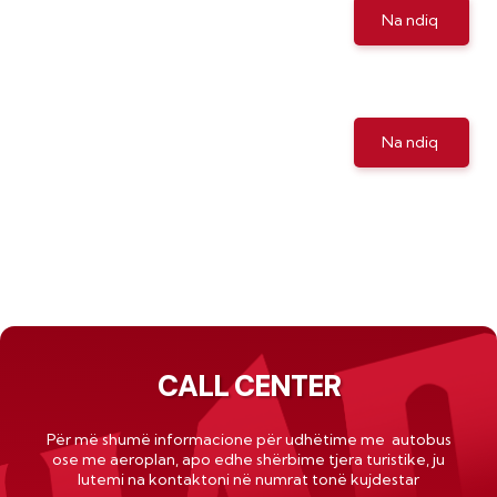
Na ndiq
Na ndiq
CALL CENTER
Për më shumë informacione për udhëtime me autobus
ose me
aeroplan
, apo edhe shërbime tjera turistike, ju
lutemi na kontaktoni në numrat tonë kujdestar