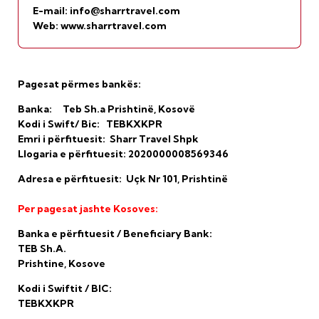
E-mail:
info@sharrtravel.com
Web: www.sharrtravel.com
Rruga De Rada
Përballë stacionit të autobusëve
Pagesat përmes bankës:
24000, Prizren
Republika e Kosov
ës
Banka: Teb Sh.a Prishtinë, Kosovë
Kodi i Swift/ Bic: TEBKXKPR
Tel: + 383 (0) 29 224 016
Emri i përfituesit: Sharr Travel Shpk
Tel : + 383 (0) 45 856 228
Llogaria e përfituesit: 2020000008569346
E-mail:
info@sharrtravel.com
Adresa e përfituesit: Uçk Nr 101, Prishtinë
Web: www.sharrtravel.com
Per pagesat jashte Kosoves:
Banka e përfituesit / Beneficiary Bank:
TEB Sh.A.
Prishtine, Kosove
Kodi i Swiftit / BIC:
TEBKXKPR