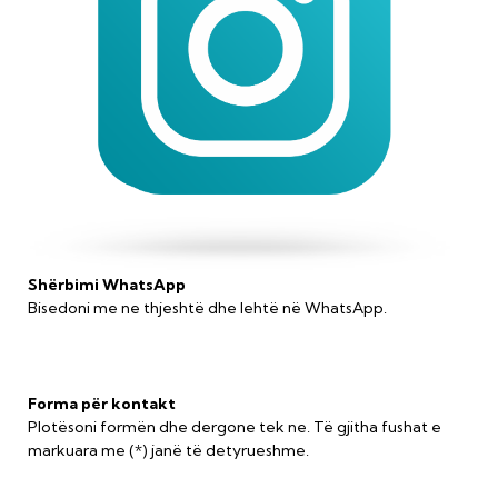
Shërbimi WhatsApp
Bisedoni me ne thjeshtë dhe lehtë në WhatsApp.
Forma për kontakt
Plot
ë
soni form
ë
n dhe dergone tek ne. T
ë
gjitha fushat e
markuara me (*) jan
ë
t
ë
detyrueshme.