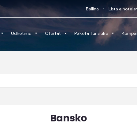
Ballina
Lista e hotel
Udhëtime
Ofertat
Paketa Turisitike
Kompa
Bansko