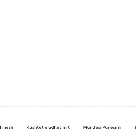
h nesh
Kushtet e udhëtimit
Mundësi Punësimi