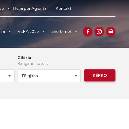
eve
Hyrja për Agjenta
Kontakt
nia
VERA 2025
Shërbimet
Cilësia
Rangimi i hotelit
KËRKO
Të gjitha