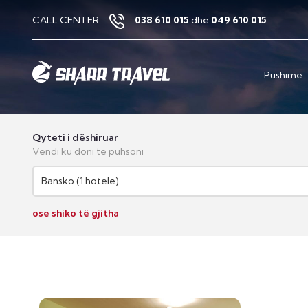
CALL CENTER
038 610 015
dhe
049 610 015
Pushime
Qyteti i dëshiruar
Vendi ku doni të puhsoni
Bansko (1 hotele)
ose shiko të gjitha