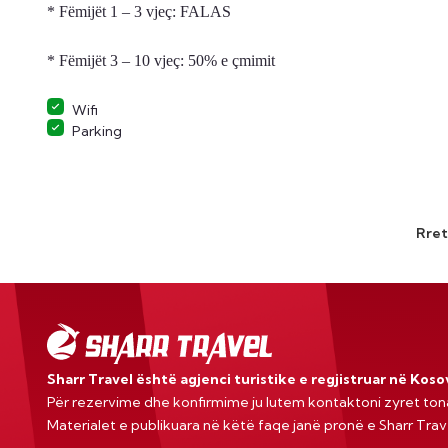
* Fëmijët 1 – 3 vjeç: FALAS
* Fëmijët 3 – 10 vjeç: 50% e çmimit
Wifi
Parking
Rret
Sharr Travel është agjenci turistike e regjistruar në Kos
Për rezervime dhe konfirmime ju lutem kontaktoni zyret ton
Materialet e publikuara në këtë faqe janë pronë e Sharr Tra