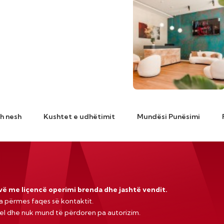
h nesh
Kushtet e udhëtimit
Mundësi Punësimi
ovë me liçencë operimi brenda dhe jashtë vendit.
a përmes faqes së kontaktit.
vel dhe nuk mund të përdoren pa autorizim.