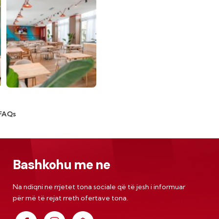
FAQs
Bashkohu me ne
Na ndiqni ne rrjetet tona sociale që të jesh i informuar
për më të rejat rreth ofertave tona.