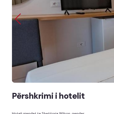
Përshkrimi i hotelit
Hoteli gjendet te Shetitorja Wilson, qender.