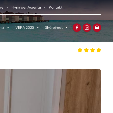
eve
Hyrja për Agjenta
Kontakt
nia
VERA 2025
Shërbimet