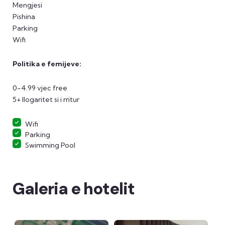
Mengjesi
Pishina
Parking
Wifi
Politika e femijeve:
0-4.99 vjec free
5+ llogaritet si i rritur
Wifi
Parking
Swimming Pool
Galeria e hotelit