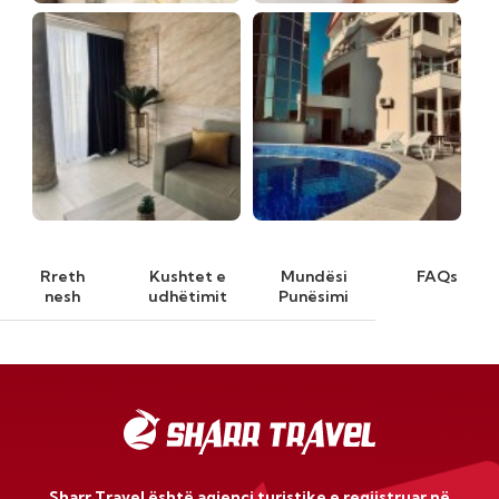
Rreth
Kushtet e
Mundësi
FAQs
nesh
udhëtimit
Punësimi
Sharr Travel është agjenci turistike e regjistruar në