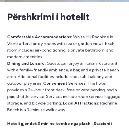
Përshkrimi i hotelit
Comfortable Accommodations:
White Hill Radhime in
Vlore offers family rooms with sea or garden views. Each
room includes air-conditioning, a private bathroom, and
modern amenities.
Dining and Leisure:
Guests can enjoy an Italian restaurant
with a family-friendly ambience, a bar, and a private beach
area. Additional facilities include a hot tub, balcony, and
outdoor play area.
Convenient Services:
The hotel
provides a 24-hour front desk, free private parking, and a
paid shuttle service. Services include room service, luggage
storage, and bicycle parking.
Local Attractions:
Radhimë
Beach is a 3-minute walk away.
Hoteli gjendet 3 min ne kembe nga plazhi. Stacioni i