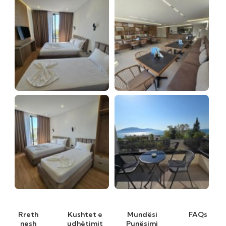
Rreth
Kushtet e
Mundësi
FAQs
nesh
udhëtimit
Punësimi