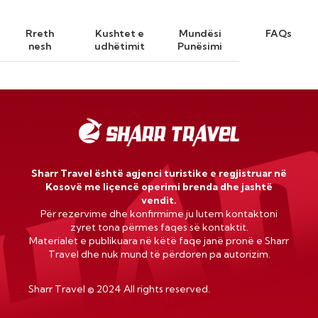
Rreth
Kushtet e
Mundësi
FAQs
nesh
udhëtimit
Punësimi
Sharr Travel është agjenci turistike e regjistruar në
Kosovë me liçencë operimi brenda dhe jashtë
vendit.
Për rezervime dhe konfirmime ju lutem kontaktoni
zyret tona përmes faqes së kontaktit.
Materialet e publikuara në këtë faqe janë pronë e Sharr
Travel dhe nuk mund të përdoren pa autorizim.
Sharr Travel
©
2024 All rights reserved.