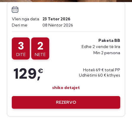
Vlen nga data
23 Tetor 2026
Deri me
08 Nëntor 2026
Paketa BB
3
2
Edhe 2 vende të lira
Min 2 persona
DITË
NETË
129,
€
Hoteli 69 € total PP
Udhëtimi 60 € kthyes
shiko detajet
REZERVO