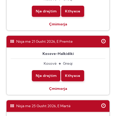
Nje drejtim
Kthyese
Çmimorja
Nisja me 21 Gusht 2026, E Premte
Kosove-Halkidiki
Kosovë
Greqi
Nje drejtim
Kthyese
Çmimorja
Nisja me 25 Gusht 2026, E Martë