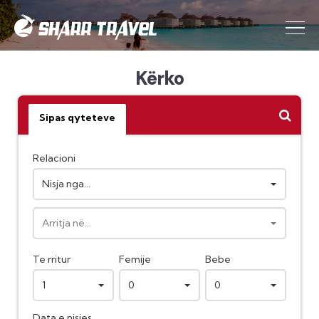
Kërko
Sipas qyteteve
Relacioni
Nisja nga...
Arritja në...
Te rritur
Femije
Bebe
1
0
0
Data e nisjes