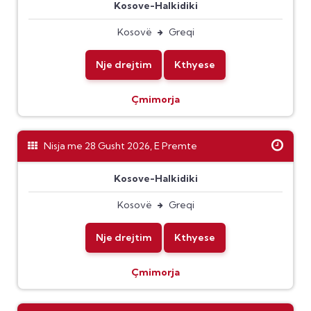
Kosove-Halkidiki
Kosovë
Greqi
Nje drejtim
Kthyese
Çmimorja
Nisja me 28 Gusht 2026, E Premte
Kosove-Halkidiki
Kosovë
Greqi
Nje drejtim
Kthyese
Çmimorja