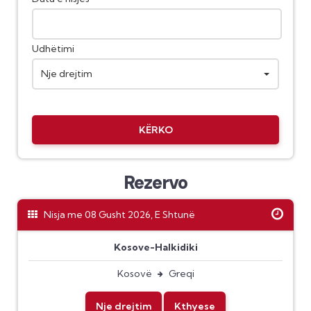
Udhëtimi
Nje drejtim
KËRKO
Rezervo
Nisja me 08 Gusht 2026, E Shtunë
Kosove-Halkidiki
Kosovë
Greqi
Nje drejtim
Kthyese