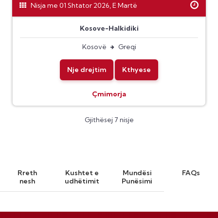
Nisja me 01 Shtator 2026, E Martë
Kosove-Halkidiki
Kosovë
Greqi
Nje drejtim
Kthyese
Çmimorja
Gjithësej 7 nisje
Rreth
Kushtet e
Mundësi
FAQs
nesh
udhëtimit
Punësimi