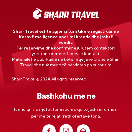
Sharr Travel është agjenci turistike e regjistruar në
Kosovë me liçencë operimi brenda dhe jashtë
vendit.
Për rezervime dhe konfirmime ju lutem kontaktoni
zyret tona përmes faqes së kontaktit.
Materialet e publikuara në këtë faqe janë pronë e Sharr
Travel dhe nuk mund të përdoren pa autorizim.
Sharr Travel
©
2024 All rights reserved.
Bashkohu me ne
Na ndiqni ne rrjetet tona sociale që të jesh i informuar
për më të rejat rreth ofertave tona.