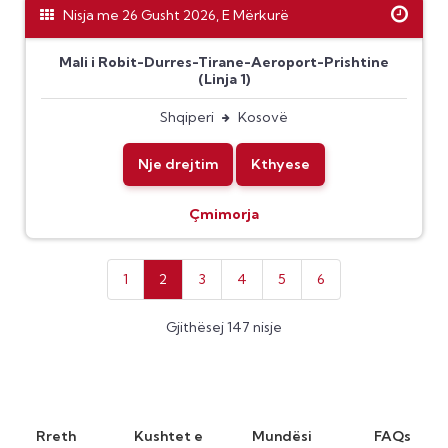
Nisja me 26 Gusht 2026, E Mërkurë
Mali i Robit-Durres-Tirane-Aeroport-Prishtine
(Linja 1)
Shqiperi
Kosovë
Nje drejtim
Kthyese
Çmimorja
1
2
3
4
5
6
Gjithësej 147 nisje
Rreth
Kushtet e
Mundësi
FAQs