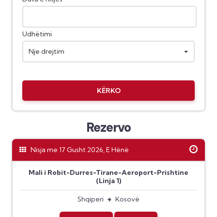
Udhëtimi
Nje drejtim
KËRKO
Rezervo
Nisja me 17 Gusht 2026, E Hënë
Mali i Robit-Durres-Tirane-Aeroport-Prishtine
(Linja 1)
Shqiperi
Kosovë