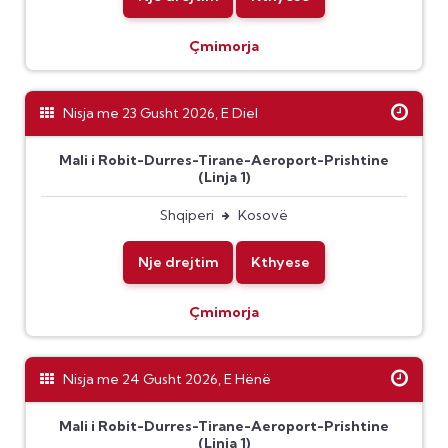
Çmimorja
Nisja me 23 Gusht 2026, E Diel
Mali i Robit-Durres-Tirane-Aeroport-Prishtine
(Linja 1)
Shqiperi
Kosovë
Nje drejtim
Kthyese
Çmimorja
Nisja me 24 Gusht 2026, E Hënë
Mali i Robit-Durres-Tirane-Aeroport-Prishtine
(Linja 1)