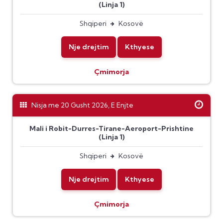
(Linja 1)
Shqiperi
Kosovë
Nje drejtim
Kthyese
Çmimorja
Nisja me 20 Gusht 2026, E Enjte
Mali i Robit-Durres-Tirane-Aeroport-Prishtine
(Linja 1)
Shqiperi
Kosovë
Nje drejtim
Kthyese
Çmimorja