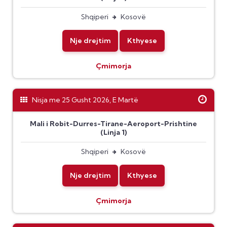
Shqiperi
Kosovë
Nje drejtim
Kthyese
Çmimorja
Nisja me 25 Gusht 2026, E Martë
Mali i Robit-Durres-Tirane-Aeroport-Prishtine
(Linja 1)
Shqiperi
Kosovë
Nje drejtim
Kthyese
Çmimorja