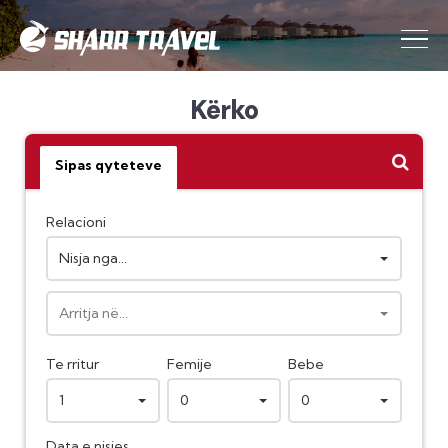
Kërko
Sipas qyteteve
Relacioni
Nisja nga...
Arritja në...
Te rritur
Femije
Bebe
1
0
0
Data e nisjes