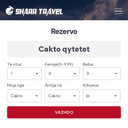
Rezervo
Cakto qytetet
Të rrtur:
Fëmijë(0-9.99):
Bebe:
1
0
0
Nisja nga:
Arritja në:
Kthyese:
Cakto
Cakto
Jo
VAZHDO