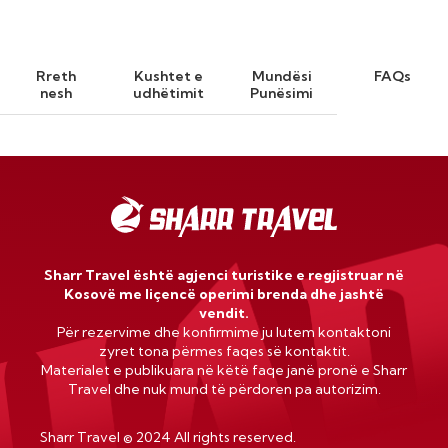
Rreth
Kushtet e
Mundësi
FAQs
nesh
udhëtimit
Punësimi
Sharr Travel është agjenci turistike e regjistruar në
Kosovë me liçencë operimi brenda dhe jashtë
vendit.
Për rezervime dhe konfirmime ju lutem kontaktoni
zyret tona përmes faqes së kontaktit.
Materialet e publikuara në këtë faqe janë pronë e Sharr
Travel dhe nuk mund të përdoren pa autorizim.
Sharr Travel
©
2024 All rights reserved.