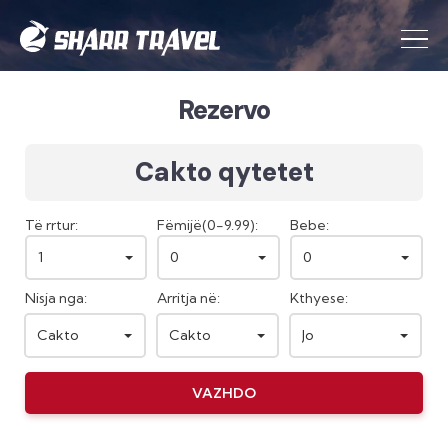
Rezervo
Cakto qytetet
Të rrtur:
Fëmijë(0-9.99):
Bebe:
1
0
0
Nisja nga:
Arritja në:
Kthyese:
Cakto
Cakto
Jo
VAZHDO