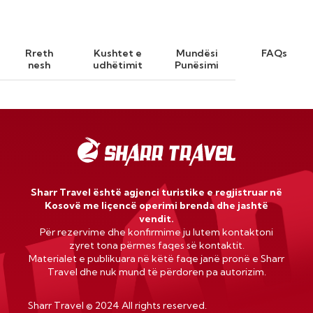
Rreth
Kushtet e
Mundësi
FAQs
nesh
udhëtimit
Punësimi
Sharr Travel është agjenci turistike e regjistruar në
Kosovë me liçencë operimi brenda dhe jashtë
vendit.
Për rezervime dhe konfirmime ju lutem kontaktoni
zyret tona përmes faqes së kontaktit.
Materialet e publikuara në këtë faqe janë pronë e Sharr
Travel dhe nuk mund të përdoren pa autorizim.
Sharr Travel
©
2024 All rights reserved.