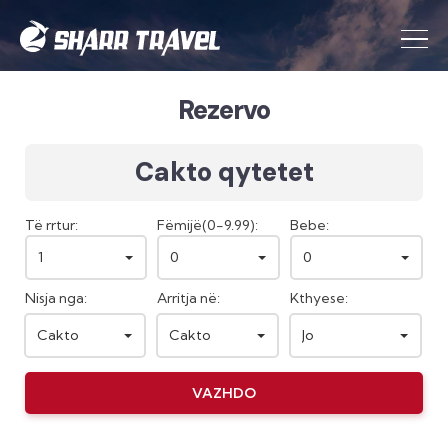
Rezervo
Cakto qytetet
Të rrtur:
Fëmijë(0-9.99):
Bebe:
1
0
0
Nisja nga:
Arritja në:
Kthyese:
Cakto
Cakto
Jo
VAZHDO