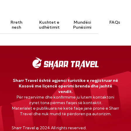
Rreth
Kushtet e
Mundësi
FAQs
nesh
udhëtimit
Punësimi
Sharr Travel është agjenci turistike e regjistruar në
Kosovë me liçencë operimi brenda dhe jashtë
vendit.
Për rezervime dhe konfirmime ju lutem kontaktoni
zyret tona përmes faqes së kontaktit.
Materialet e publikuara në këtë faqe janë pronë e Sharr
Travel dhe nuk mund të përdoren pa autorizim.
Sharr Travel
©
2024 All rights reserved.