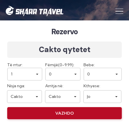
Rezervo
Cakto qytetet
Të rrtur:
Fëmijë(0-9.99):
Bebe:
1
0
0
Nisja nga:
Arritja në:
Kthyese:
Cakto
Cakto
Jo
VAZHDO