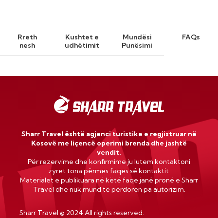
Rreth
Kushtet e
Mundësi
FAQs
nesh
udhëtimit
Punësimi
Sharr Travel është agjenci turistike e regjistruar në
Kosovë me liçencë operimi brenda dhe jashtë
vendit.
Për rezervime dhe konfirmime ju lutem kontaktoni
zyret tona përmes faqes së kontaktit.
Materialet e publikuara në këtë faqe janë pronë e Sharr
Travel dhe nuk mund të përdoren pa autorizim.
Sharr Travel
©
2024 All rights reserved.