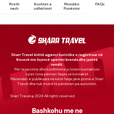
Rreth
Kushtet e
Mundësi
FAQs
nesh
udhëtimit
Punësimi
Sharr Travel është agjenci turistike e regjistruar në
Kosovë me liçencë operimi brenda dhe jashtë
vendit.
Për rezervime dhe konfirmime ju lutem kontaktoni
zyret tona përmes faqes së kontaktit.
Materialet e publikuara në këtë faqe janë pronë e Sharr
Travel dhe nuk mund të përdoren pa autorizim.
Sharr Travel
©
2024 All rights reserved.
Bashkohu me ne