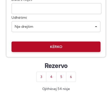
Udhëtimi
Nje drejtim
KËRKO
Rezervo
3
4
5
6
Gjithësej 54 nisje