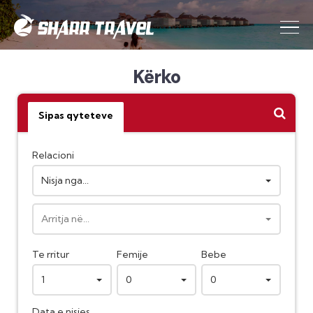
Kërko
Sipas qyteteve
Relacioni
Nisja nga...
Arritja në...
Te rritur
Femije
Bebe
1
0
0
Data e nisjes