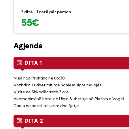
2 ditë - 1 natë për person
55€
Agjenda
DITA 1
Nisja nga Prishtina ne 06:30
Vazhdimi i udhëtimit me ndalesa sipas nevojës
Vizitë në Shkodër rreth 3 orë
Akomodimi në hotel në Ulqin & shëtitje në Plazhin e Vogël
Darka në hotel, relaksim dhe fjetje
DITA 2