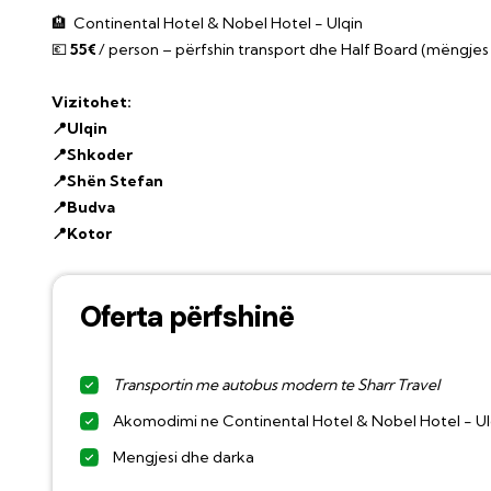
🏨
Continental Hotel & Nobel Hotel - Ulqin
💶
55€
/ person – përfshin transport dhe Half Board (mëngjes
Vizitohet:
📍Ulqin
📍Shkoder
📍
Shën Stefan
📍Budva
📍Kotor
Oferta përfshinë
Transportin me autobus modern te Sharr Travel
Akomodimi ne
Continental Hotel & Nobel Hotel - Ul
Mengjesi dhe darka