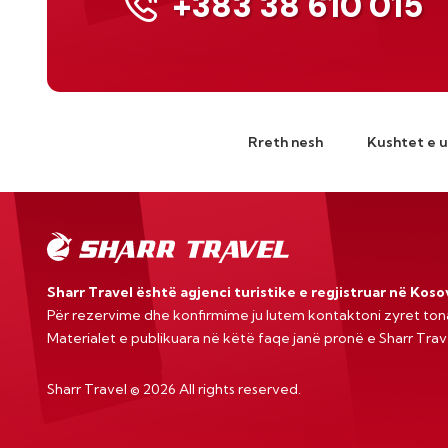
+383 38 610 015
Rreth nesh
Kushtet e 
Sharr Travel është agjenci turistike e regjistruar në Kos
Për rezervime dhe konfirmime ju lutem kontaktoni zyret ton
Materialet e publikuara në këtë faqe janë pronë e Sharr Tra
Sharr Travel
©
2026 All rights reserved.