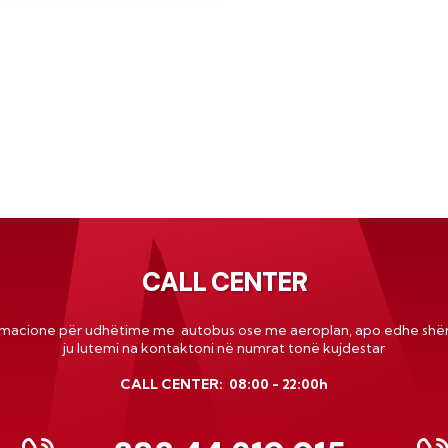
CALL CENTER
rmacione për udhëtime me autobus ose me
aeroplan
, apo edhe shër
ju lutemi na kontaktoni në numrat tonë kujdestar
CALL CENTER: 08:00 - 22:00h