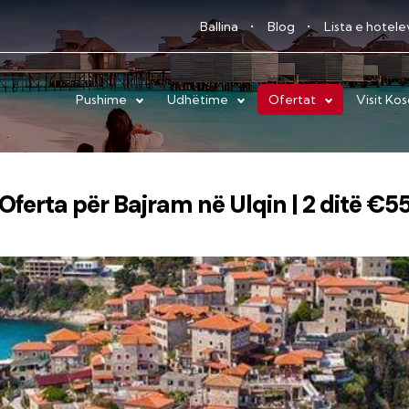
Ballina
Blog
Lista e hotel
Pushime
Udhëtime
Ofertat
Visit Ko
Oferta për Bajram në Ulqin | 2 ditë €5