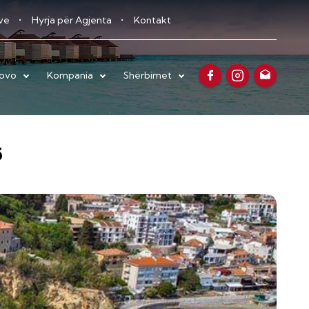
eve
Hyrja për Agjenta
Kontakt
sovo
Kompania
Shërbimet
5