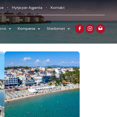
eve
Hyrja për Agjenta
Kontakt
sovo
Kompania
Shërbimet