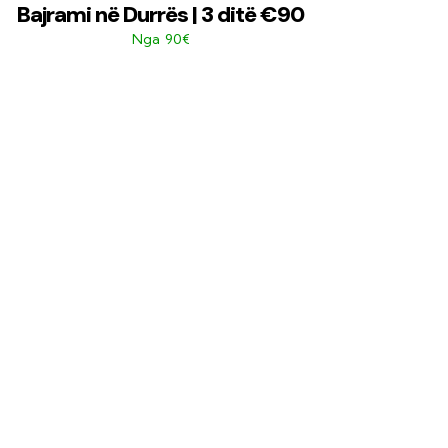
Bajrami në Durrës | 3 ditë €90
90€
Nga