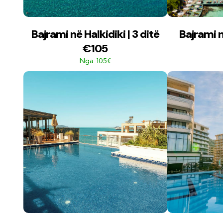
Bajrami në Halkidiki | 3 ditë
Bajrami n
€105
105€
Nga