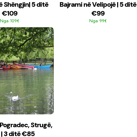
 Shëngjin| 5 ditë
Bajrami në Velipojë | 5 ditë
€109
€99
109€
99€
Nga
Nga
 Pogradec, Strugë,
| 3 ditë €85