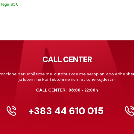
85€
Nga
CALL CENTER
rmacione për udhëtime me autobus ose me
aeroplan
, apo edhe shër
ju lutemi na kontaktoni në numrat tonë kujdestar
CALL CENTER: 08:00 - 22:00h
+383 44 610 015