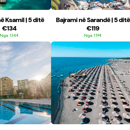
ë Ksamil | 5 ditë
Bajrami në Sarandë | 5 ditë
€134
€119
134€
119€
Nga
Nga