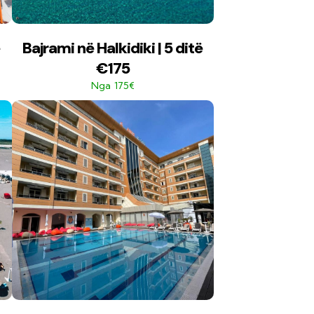
Bajrami në Halkidiki | 5 ditë
€175
175€
Nga