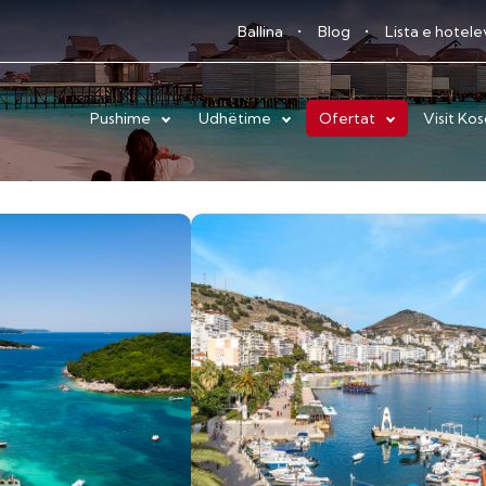
Ballina
Blog
Lista e hotel
Pushime
Udhëtime
Ofertat
Visit Ko