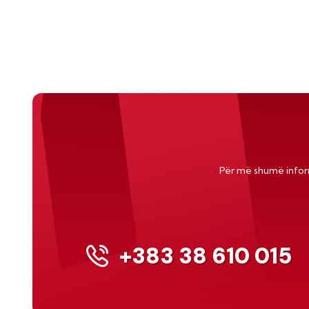
Për më shumë info
+383 38 610 015